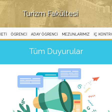
Turizm Fakültesi
KETİ
ÖĞRENCI
ADAY ÖĞRENCI
MEZUNLARIMIZ
İÇ KONTR
Tüm Duyurular