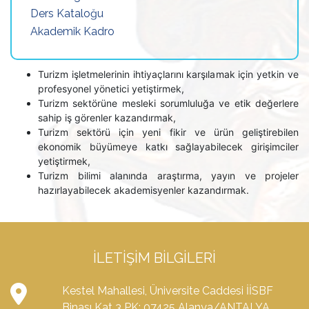
Ders Kataloğu
Akademik Kadro
Turizm işletmelerinin ihtiyaçlarını karşılamak için yetkin ve
profesyonel yönetici yetiştirmek,
Turizm sektörüne mesleki sorumluluğa ve etik değerlere
sahip iş görenler kazandırmak,
Turizm sektörü için yeni fikir ve ürün geliştirebilen
ekonomik büyümeye katkı sağlayabilecek girişimciler
yetiştirmek,
Turizm bilimi alanında araştırma, yayın ve projeler
hazırlayabilecek akademisyenler kazandırmak.
İLETIŞIM BILGILERI
Kestel Mahallesi, Üniversite Caddesi İİSBF
Binası Kat 3 PK: 07425 Alanya/ANTALYA