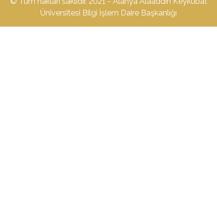
© Tüm hakları saklıdır. 2021 - Alanya Alaaddin Keykubat
Üniversitesi Bilgi İşlem Daire Başkanlığı