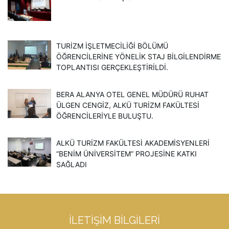
TURIZM İŞLETMECILIĞI BÖLÜMÜ
ÖĞRENCILERINE YÖNELIK STAJ BILGILENDIRME
TOPLANTISI GERÇEKLEŞTIRILDI.
BERA ALANYA OTEL GENEL MÜDÜRÜ RUHAT
ÜLGEN CENGIZ, ALKÜ TURIZM FAKÜLTESI
ÖĞRENCILERIYLE BULUŞTU.
ALKÜ TURIZM FAKÜLTESI AKADEMISYENLERI
“BENIM ÜNIVERSITEM” PROJESINE KATKI
SAĞLADI
İLETIŞIM BILGILERI