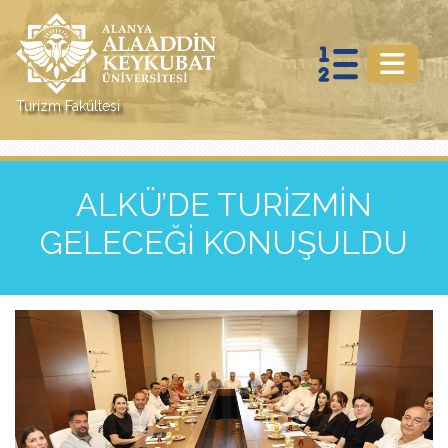
Turizm Fakültesi
ALKÜ’DE TURİZMİN
GELECEĞİ KONUŞULDU